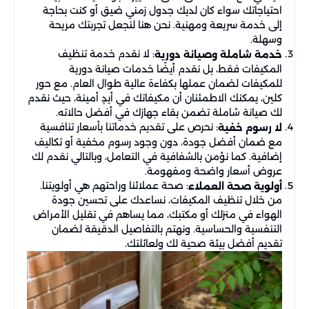
احتياجاتك سواء كان لديك جدول زمني ضيق أو كنت بحاجة
إلى خدمة سريعة ومهنية. نحن هنا لنجعل تجربتك مريحة
وسهلة.
: لا نقدم خدمة تنظيف
خدمة شاملة وصيانة دورية
المكيفات فقط، بل نقدم أيضًا خدمات صيانة دورية
للمكيفات لضمان عملها بكفاءة عالية طوال العام. مع حور
كلين، يمكنك الاطمئنان أن مكيفاتك في أيدٍ أمينة، حيث نقدم
لك صيانة شاملة تضمن بقاء جهازك في أفضل حالاته.
: نحرص على تقديم خدماتنا بأسعار تنافسية
لا رسوم خفية
مع ضمان أفضل جودة، دون وجود رسوم مخفية أو تكاليف
إضافية. كما نؤمن بالشفافية في التعامل، وبالتالي نقدم لك
عروض أسعار واضحة ومفهومة.
: صحة عملائنا وراحتهم هي أولويتنا.
أولوية صحة العملاء
من خلال تنظيف المكيفات، نساعدك على تحسين جودة
الهواء في منزلك أو مكتبك، مما يساهم في تقليل الأمراض
التنفسية والحساسية. ونهتم بالتفاصيل الدقيقة لضمان
تقديم أفضل بيئة صحية لك ولعائلتك.