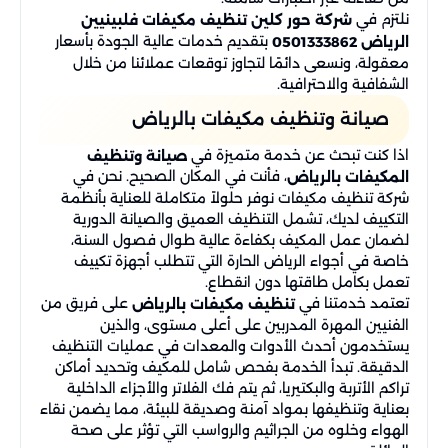
نلتزم في
شركة حور كلين تنظيف مكيفات فلبينيين
بتقديم خدمات عالية الجودة بأسعار
الرياض 0501333862
معقولة، ونسعى دائمًا لتجاوز توقعات عملائنا من خلال
الشفافية والاحترافية.
صيانة وتنظيف مكيفات​ بالرياض
اذا كنت تبحث عن خدمة متميزة في
صيانة وتنظيف
، فأنت في المكان الصحيح. نحن في
المكيفات بالرياض
شركة تنظيف مكيفات نوفر حلولاً متكاملة للعناية بأنظمة
التكييف لديك، تشمل التنظيف العميق والصيانة الدورية
لضمان عمل المكيف بكفاءة عالية طوال فصول السنة،
خاصة في أجواء الرياض الحارة التي تتطلب أجهزة تكييف
تعمل بكامل طاقتها دون انقطاع.
تعتمد خدمتنا في
على فريق من
تنظيف مكيفات بالرياض
الفنيين المهرة المدربين على أعلى مستوى، والذين
يستخدمون أحدث الأدوات والمعدات في عمليات التنظيف
الدقيقة. تبدأ الخدمة بفحص شامل للمكيف وتحديد أماكن
تراكم الأتربة والبكتيريا، ثم يتم فك الفلاتر والأجزاء الداخلية
بعناية وتنظيفها بمواد آمنة وصديقة للبيئة، مما يضمن نقاء
الهواء وخلوه من الجراثيم والرواسب التي تؤثر على صحة