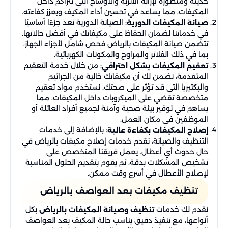
حديثة ومتطورة لإزالة الأتربة والأوساخ التي تتراكم داخل
المكيفات، مما يساعد في تحسين أداء المكيف ويعزز كفاءته.
: الصيانة الدورية تعد جزءًا أساسيًا
صيانة المكيفات الدورية
في خدماتنا لضمان الحفاظ على مكيفاتك في أفضل حالاتها.
تتضمن صيانة المكيفات بالرياض فحص شامل لأجزاء الجهاز،
بما في ذلك الفلاتر والمراوح والمكونات الكهربائية.
: من خلال خدمة التعقيم
تعقيم المكيفات بشكل احترافي
المتقدمة، نضمن لك أن مكيفاتك خالية من الجراثيم
والبكتيريا التي قد تؤثر على صحتك. نستخدم مواد تعقيم
متخصصة تقضي على الميكروبات داخل المكيفات، مما
يساهم في توفير بيئة صحية وآمنة لجميع أفراد العائلة أو
الموظفين في مكان العمل.
: بالإضافة إلى خدمات
إصلاح المكيفات بكفاءة عالية
التنظيف والصيانة، نقدم خدمات إصلاح مكيفات بالرياض في
حال حدوث أي أعطال. يعمل فريقنا المتخصص على
تشخيص المشكلات بدقة، ثم يقوم بتقديم الحلول المناسبة
لإصلاح الأعطال في أسرع وقت ممكن.
تنظيف مكيفات بعد العواصف بالرياض
نقدم لك خدمات
بكل
تنظيف وصيانة المكيفات بالرياض
أنواعها، مع تنفيذ دقيق يناسب حالة المكيف بعد العواصف