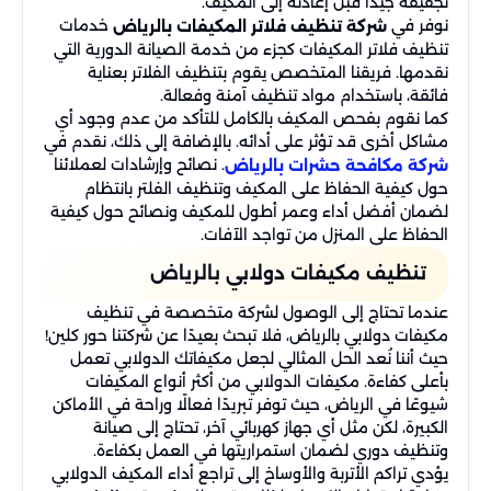
تجفيفه جيدًا قبل إعادته إلى المكيف.
نوفر في
خدمات
شركة تنظيف فلاتر المكيفات بالرياض
تنظيف فلاتر المكيفات كجزء من خدمة الصيانة الدورية التي
نقدمها. فريقنا المتخصص يقوم بتنظيف الفلاتر بعناية
فائقة، باستخدام مواد تنظيف آمنة وفعالة.
كما نقوم بفحص المكيف بالكامل للتأكد من عدم وجود أي
مشاكل أخرى قد تؤثر على أدائه. بالإضافة إلى ذلك، نقدم في
. نصائح وإرشادات لعملائنا
شركة مكافحة حشرات بالرياض
حول كيفية الحفاظ على المكيف وتنظيف الفلتر بانتظام
لضمان أفضل أداء وعمر أطول للمكيف ونصائح حول كيفية
الحفاظ على المنزل من تواجد الآفات.
تنظيف مكيفات دولابي بالرياض
عندما تحتاج إلى الوصول لشركة متخصصة في تنظيف
مكيفات دولابي بالرياض، فلا تبحث بعيدًا عن شركتنا حور كلين!
حيث أننا نُعد الحل المثالي لجعل مكيفاتك الدولابي تعمل
بأعلى كفاءة. مكيفات الدولابي من أكثر أنواع المكيفات
شيوعًا في الرياض، حيث توفر تبريدًا فعالًا وراحة في الأماكن
الكبيرة، لكن مثل أي جهاز كهربائي آخر، تحتاج إلى صيانة
وتنظيف دوري لضمان استمراريتها في العمل بكفاءة.
يؤدي تراكم الأتربة والأوساخ إلى تراجع أداء المكيف الدولابي