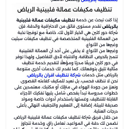
تنظيف مكيفات عمالة فلبينية​ الرياض
إذا كنت تبحث عن خدمة
تنظيف مكيفات عمالة فلبينية
تقدم مستوى فائق من الاحترافية والدقة، فإن
بالرياض
شركة حور كلين هي الخيار الأول لك، خاصةً مع توفيرنا نخبة
من العمالة الفلبينية المتخصصة في تنظيف مكيفات سبليت
وغيرها من الأنواع.
وغيرها من الأنواع. لا يخفى على أحد أن العمالة الفلبينية
تتميز بالحرص، النظافة، والانتباه لأدق التفاصيل، ولهذا نوفر
في حور كلين فريقًا مدربًا ومؤهلًا لتقديم خدمة تنظيف
مثالية تليق بتوقعاتك. كما نقدم لك خدمات أخرى متنوعة
بالرياض مثل خدمات
.
شركة تنظيف افران بالرياض
نحن لا ننظف فحسب، بل نعيد للمكيف كفاءته القصوى،
ونعزز من جودة الهواء في منزلك أو مكتبك، معتمدين على
خطوات مدروسة تبدأ بفحص شامل، يليها تفكيك الأجزاء
القابلة للتنظيف، وغسلها باستخدام أدوات خاصة ومواد
صديقة للبيئة، إضافة إلى التعقيم والتجفيف النهائي بأعلى
درجات العناية.
من خلال فريق شركة تنظيف مكيفات عمالة فلبينية​ الرياض،
نضمن لك دقة في المواعيد، تعامل راقٍ، وخدمة تتجاوز