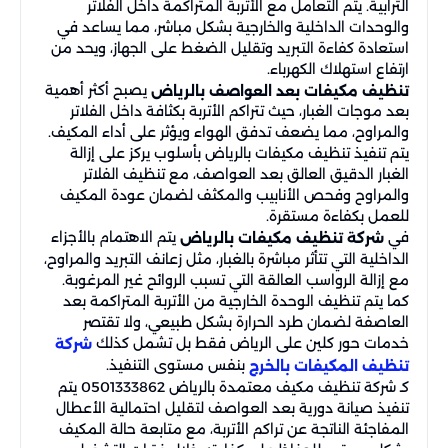
الترابية. يتم التعامل مع الأتربة المتراكمة داخل الفلاتر
والوحدات الداخلية والخارجية بشكل مباشر، مما يساعد في
استعادة كفاءة التبريد وتقليل الضغط على الجهاز، ويحد من
ارتفاع استهلاك الكهرباء.
يصبح أكثر أهمية
تنظيف مكيفات بعد العواصف بالرياض
بعد موجات الغبار، حيث تتراكم الأتربة بكثافة داخل الفلاتر
والمراوح، مما يضعف تدفق الهواء ويؤثر على أداء المكيف.
يتم تنفيذ تنظيف مكيفات بالرياض بأسلوب يركز على إزالة
الغبار الدقيق العالق بعد العواصف، مع تنظيف الفلاتر
والمراوح وفحص الأنابيب والمكثف لضمان عودة المكيف
للعمل بكفاءة مستقرة.
في
يتم الاهتمام بالأجزاء
شركة تنظيف مكيفات بالرياض
الداخلية التي تتأثر مباشرة بالغبار، مثل زعانف التبريد والمراوح،
مع إزالة الرواسب العالقة التي تسبب الروائح غير المرغوبة.
كما يتم تنظيف الوحدة الخارجية من الأتربة المتراكمة بعد
العاصفة لضمان طرد الحرارة بشكل طبيعي، ولا تقتصر
خدمات حور كلين على الرياض فقط بل تشمل كذلك
شركة
بنفس مستوى التنفيذ.
تنظيف المكيفات بالخرج
كـ شركة تنظيف مكيف معتمدة بالرياض 0501333862 يتم
تنفيذ صيانة دورية بعد العواصف لتقليل احتمالية الأعطال
المفاجئة الناتجة عن تراكم الأتربة، مع متابعة حالة المكيف