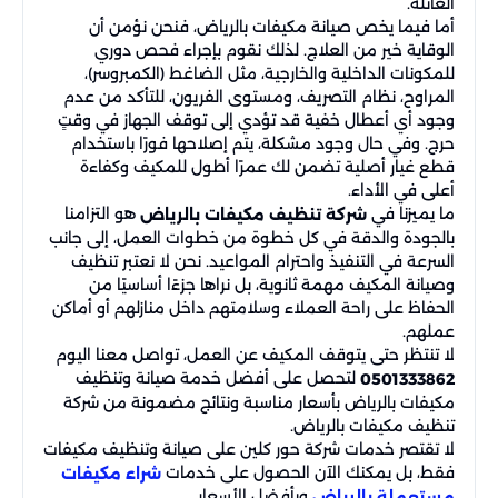
العائلة.
أما فيما يخص صيانة مكيفات بالرياض، فنحن نؤمن أن
الوقاية خير من العلاج. لذلك نقوم بإجراء فحص دوري
للمكونات الداخلية والخارجية، مثل الضاغط (الكمبروسر)،
المراوح، نظام التصريف، ومستوى الفريون، للتأكد من عدم
وجود أي أعطال خفية قد تؤدي إلى توقف الجهاز في وقتٍ
حرج. وفي حال وجود مشكلة، يتم إصلاحها فورًا باستخدام
قطع غيار أصلية تضمن لك عمرًا أطول للمكيف وكفاءة
أعلى في الأداء.
ما يميزنا في
هو التزامنا
شركة تنظيف مكيفات بالرياض
بالجودة والدقة في كل خطوة من خطوات العمل، إلى جانب
السرعة في التنفيذ واحترام المواعيد. نحن لا نعتبر تنظيف
وصيانة المكيف مهمة ثانوية، بل نراها جزءًا أساسيًا من
الحفاظ على راحة العملاء وسلامتهم داخل منازلهم أو أماكن
عملهم.
لا تنتظر حتى يتوقف المكيف عن العمل، تواصل معنا اليوم
لتحصل على أفضل خدمة صيانة وتنظيف
0501333862
مكيفات بالرياض بأسعار مناسبة ونتائج مضمونة من شركة
تنظيف مكيفات بالرياض.
لا تقتصر خدمات شركة حور كلين على صيانة وتنظيف مكيفات
فقط، بل يمكنك الآن الحصول على خدمات
شراء مكيفات
وبأفضل الأسعار.
مستعملة بالرياض