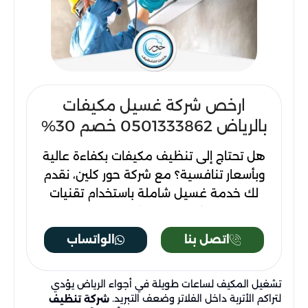
ارخص شركة غسيل مكيفات
بالرياض 0501333862 خصم 30%
هل تحتاج إلى تنظيف مكيفات بكفاءة عالية
وبأسعار تنافسية؟ مع شركة حور كلين، نقدم
لك خدمة غسيل شاملة باستخدام تقنيات
متطورة مثل البخار والضغط العالي، مما
يضمن تنظيفًا عميقًا لكل نوع من المكيفات.
اتصل بنا
الواتساب
لا تدع الأوساخ والعفن يؤثران على أدائه،
استمتع بجو نظيف وصحي بأقل تكلفة. اتصل
تشغيل المكيف لساعات طويلة في أجواء الرياض يؤدي
الآن على 0501333862 للحصول على خدمة
لتراكم الأتربة داخل الفلاتر وضعف التبريد.
شركة تنظيف
تنظيف متميزة مع خصم 30%!