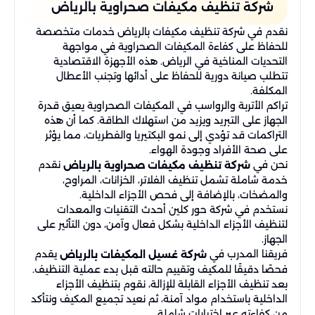
شركة تنظيف مكيفات صحراوية بالرياض
نقدم في شركة تنظيف مكيفات بالرياض خدمات متخصصة
للحفاظ على كفاءة المكيفات الصحراوية في مواجهة
التحديات المناخية في الرياض. هذه الأجهزة الاقتصادية
تتطلب صيانة دورية للحفاظ على أدائها وتجنب الأعطال
المكلفة.
تراكم الأتربة والرواسب في المكيفات الصحراوية يعيق قدرة
الجهاز على التبريد ويزيد من استهلاك الطاقة. كما أن هذه
التراكمات قد تؤدي إلى نمو البكتيريا والفطريات، مما يؤثر
على صحة الأفراد وجودة الهواء.
نحن في
نقدم
شركة تنظيف مكيفات صحراوية بالرياض
خدمة شاملة تشمل تنظيف الفلاتر، الخزانات، المراوح،
والمضخات، بالإضافة إلى فحص الأجزاء الداخلية.
نستخدم في شركة حور كلين أحدث التقنيات والمعدات
لتنظيف الأجزاء الداخلية بشكل فعال وآمن، دون التأثير على
الجهاز.
فريقنا المدرب في
يقدم
شركة غسيل المكيفات بالرياض
فحصًا دقيقًا للمكيف وتقييم حالته قبل بدء عملية التنظيف.
بعد تنظيف الأجزاء القابلة للإزالة، نقوم بتنظيف الأجزاء
الداخلية باستخدام مواد آمنة، ثم نعيد تجميع المكيف ونتأكد
من كفاءته عبر اختبارات شاملة.