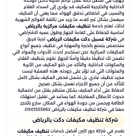
جهازك في أفضل حالة عمل. تراكم الأتربة داخل الوحدة
الداخلية والخارجية للمكيف قد يؤدي إلى انسداد الفلاتر
والتسبب في انخفاض تدفق الهواء، مما يعني أن المكيف
سيعمل بشكل غير كفء، ما يزيد من تكلفة الفواتير الشهرية.
لذلك، تعتبر خدمة
تنظيف مكيفات مركزية بالرياض
أساسية للحفاظ على كفاءة الجهاز وطول عمره الافتراضي.
في
، لدينا فريق
شركة غسيل دكت مكيفات الرياض
متخصص يتمتع بالخبرة والمهارة في تنظيف جميع أنواع
المكيفات المركزية. نحن نستخدم أحدث الأدوات والمواد التي
تضمن لك تنظيفًا دقيقًا وآمنًا للجهاز. نقوم بتنظيف الفلاتر،
والمكونات الداخلية، والتأكد من خلو المكيف من الأتربة
والملوثات التي قد تؤثر على جودته. هذه العملية ليست
مجرد تنظيف عادي، بل تشمل فحص المكيف بشكل كامل
للتأكد من أن جميع الأجزاء تعمل بشكل صحيح.
الحفاظ على أداء المكيف بشكل منتظم يقلل من احتمالية
حدوث الأعطال المفاجئة، كما يساعد في تقليل استهلاك
الطاقة ويحسن من جودة الهواء في المكان، سارع بالحجز
معنا في شركة تنظيف مكيفات بالرياض 0501333862.
شركة تنظيف مكيفات دكت بالرياض
نقدم في شركة حور كلين أفضل خدمات
تنظيف مكيفات