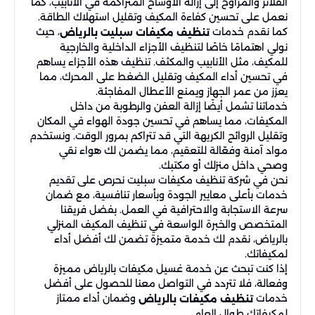
الفلاتر والمراوح إلى إزالة الأوساخ المتراكمة في الأنابيب، كما
نعمل على تحسين كفاءة المكيف وتقليل استهلاك الطاقة.
كما نقدم خدمات
، حيث
تنظيف مكيفات سبليت بالرياض
نولي اهتمامًا خاصًا لتنظيف الأجزاء الداخلية والخارجية
للمكيف، مثل الأنابيب والمكثف. تنظيف هذه الأجزاء يساهم
في تحسين أداء المكيف وتقليل الضغط على المحرك، مما
يعزز من عمر الجهاز ويمنع الأعطال المفاجئة.
خدماتنا تشمل أيضًا إزالة العفن والرطوبة من داخل
المكيفات، مما يساهم في تحسين جودة الهواء في المكان
وتقليل الروائح الكريهة التي قد تتراكم بمرور الوقت. ونستخدم
مواد آمنة وفعّالة للتعقيم، مما يضمن لك هواء نقي
وصحي داخل منزلك أو مكتبك.
نحن في شركة تنظيف مكيفات سبليت نحرص على تقديم
خدمات بأعلى معايير الجودة وبأسعار تنافسية، مع ضمان
سرعة الاستجابة والاحترافية في العمل. بفضل فريقنا
المتخصص والخبرة الواسعة في تنظيف المكيف المنزلي
بالرياض، نقدم لك خدمة متميزة تضمن لك أفضل أداء
لمكيفاتك.
إذا كنت تبحث عن خدمة غسيل مكيفات بالرياض مميزة
وفعالة، فلا تتردد في التواصل معنا للحصول على أفضل
خدمات
وضمان أداء ممتاز
تنظيف مكيفات بالرياض
لمكيفاتك طوال العام.