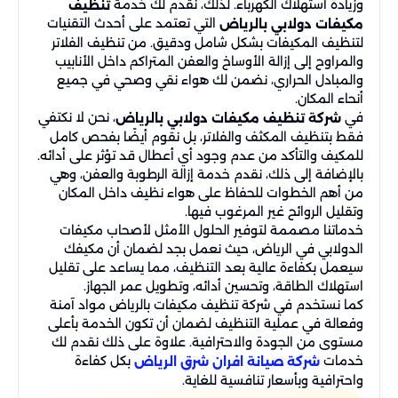
وزيادة استهلاك الكهرباء. لذلك، نقدم لك خدمة
تنظيف
التي تعتمد على أحدث التقنيات
مكيفات دولابي بالرياض
لتنظيف المكيفات بشكل شامل ودقيق. من تنظيف الفلاتر
والمراوح إلى إزالة الأوساخ والعفن المتراكم داخل الأنابيب
والمبادل الحراري، نضمن لك هواء نقي وصحي في جميع
أنحاء المكان.
في
، نحن لا نكتفي
شركة تنظيف مكيفات دولابي بالرياض
فقط بتنظيف المكثف والفلاتر، بل نقوم أيضًا بفحص كامل
للمكيف والتأكد من عدم وجود أي أعطال قد تؤثر على أدائه.
بالإضافة إلى ذلك، نقدم خدمة إزالة الرطوبة والعفن، وهي
من أهم الخطوات للحفاظ على هواء نظيف داخل المكان
وتقليل الروائح غير المرغوب فيها.
خدماتنا مصممة لتوفير الحلول الأمثل لأصحاب مكيفات
الدولابي في الرياض، حيث نعمل بجد لضمان أن مكيفك
سيعمل بكفاءة عالية بعد التنظيف، مما يساعد على تقليل
استهلاك الطاقة، وتحسين أدائه، وتطويل عمر الجهاز.
كما نستخدم في شركة تنظيف مكيفات بالرياض مواد آمنة
وفعالة في عملية التنظيف لضمان أن تكون الخدمة بأعلى
مستوى من الجودة والاحترافية. علاوة على ذلك نقدم لك
خدمات
بكل كفاءة
شركة صيانة افران شرق الرياض
واحترافية وبأسعار تنافسية للغاية.