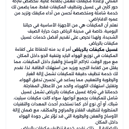
المثالي لإعادة مكيفاتك للعمل بكفاءة عالية. تتخصص شركة
حور كلين في غسيل وتنظيف المكيفات فقط، مما يضمن لك
خدمة شاملة ومتخصصة تُحسن من أداء مكيفك وتزيد من
عمره الافتراضي.
نعلم أن المكيفات هي من الأجهزة الأساسية في حياتنا
اليومية، خاصة في مدينة الرياض حيث حرارة الصيف
الشديدة، ولهذا نحرص على تقديم أفضل خدمات غسيل
مكيفات بالرياض.
أمر لا بد منه للحفاظ على كفاءة
غسيل مكيفات بالرياض
المكيفات في توزيع الهواء البارد وتنقية الجو داخل المكان.
مع مرور الوقت، تتراكم الأوساخ والغبار داخل المكيفات، مما
يقلل من كفاءة التبريد ويزيد من استهلاك الطاقة. لذا، نقدم
لك خدمة تنظيف دقيقة للمكيفات تشمل إزالة الغبار
والرطوبة والتعقيم، مما يساعد في تحسين تدفق الهواء،
وتقليل استهلاك الكهرباء، والحد من الأعطال المفاجئة.
خدماتنا في شركة غسيل مكيفات بالرياض تشمل غسيل
شامل للمكيفات بجميع أنواعها، سواء كانت مكيفات سبليت،
شباك، أو أي نوع آخر. كما نستخدم أحدث المعدات والتقنيات
المتطورة لتنظيف الفلاتر والمراوح والمكثف، مع ضمان إزالة
الأوساخ والعفن والرطوبة التي قد تؤثر على جودة الهواء
داخل المكان.
بالإضافة إلى ذلك، نقدم خدمة تنظيف مكيفات بالرياض