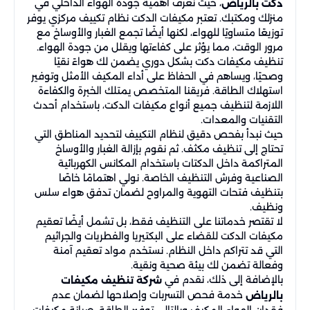
، حيث نعرف أهمية جودة الهواء الداخلي في
دكت بالرياض
منزلك ومكتبك. تعتبر مكيفات الدكت نظام تكييف مركزي يوفر
توزيعًا متساويًا للهواء، لكنها أيضًا تجمع الغبار والأوساخ مع
مرور الوقت، مما يؤثر على كفاءتها ويقلل من جودة الهواء.
تنظيف مكيفات دكت بشكل دوري يضمن لك هواءً نقيًا
وصحيًا، ويساهم في الحفاظ على أداء المكيف الأمثل وتوفير
استهلاك الطاقة. فريقنا المتخصص يمتلك الخبرة والكفاءة
اللازمة لتنظيف جميع أنواع مكيفات الدكت، باستخدام أحدث
التقنيات والمعدات.
حيث نبدأ بفحص دقيق لنظام التكييف لتحديد المناطق التي
تحتاج إلى تنظيف مكثف. ثم نقوم بإزالة الغبار والأوساخ
المتراكمة داخل الدكتات باستخدام المكانس الكهربائية
الصناعية وفرش التنظيف الخاصة. نولي اهتمامًا خاصًا
بتنظيف فتحات التهوية والمراوح لضمان تدفق هواء سلس
ونظيف.
لا تقتصر خدماتنا على التنظيف فقط، بل تشمل أيضًا تعقيم
مكيفات الدكت للقضاء على البكتيريا والفطريات والجراثيم
التي قد تتراكم داخل النظام. نستخدم مواد تعقيم آمنة
وفعالة تضمن لك بيئة صحية ونقية.
بالإضافة إلى ذلك، نقدم في
شركة تنظيف مكيفات
خدمة فحص التسربات وإصلاحها لضمان عدم
بالرياض
فقدان الهواء المكيف وبالتالي توفير الطاقة. صيانة مكيفات