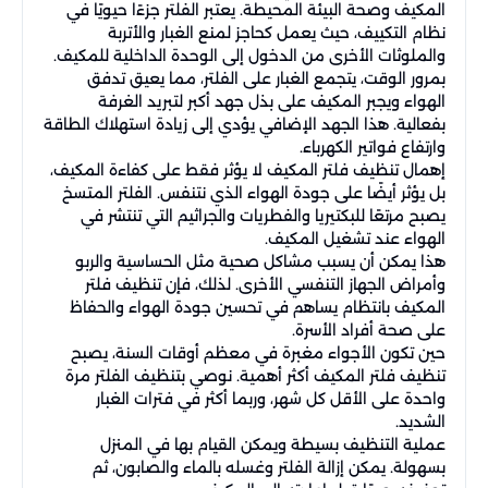
المكيف وصحة البيئة المحيطة. يعتبر الفلتر جزءًا حيويًا في
نظام التكييف، حيث يعمل كحاجز لمنع الغبار والأتربة
والملوثات الأخرى من الدخول إلى الوحدة الداخلية للمكيف.
بمرور الوقت، يتجمع الغبار على الفلتر، مما يعيق تدفق
الهواء ويجبر المكيف على بذل جهد أكبر لتبريد الغرفة
بفعالية. هذا الجهد الإضافي يؤدي إلى زيادة استهلاك الطاقة
وارتفاع فواتير الكهرباء.
إهمال تنظيف فلتر المكيف لا يؤثر فقط على كفاءة المكيف،
بل يؤثر أيضًا على جودة الهواء الذي نتنفس. الفلتر المتسخ
يصبح مرتعًا للبكتيريا والفطريات والجراثيم التي تنتشر في
الهواء عند تشغيل المكيف.
هذا يمكن أن يسبب مشاكل صحية مثل الحساسية والربو
وأمراض الجهاز التنفسي الأخرى. لذلك، فإن تنظيف فلتر
المكيف بانتظام يساهم في تحسين جودة الهواء والحفاظ
على صحة أفراد الأسرة.
حين تكون الأجواء مغبرة في معظم أوقات السنة، يصبح
تنظيف فلتر المكيف أكثر أهمية. نوصي بتنظيف الفلتر مرة
واحدة على الأقل كل شهر، وربما أكثر في فترات الغبار
الشديد.
عملية التنظيف بسيطة ويمكن القيام بها في المنزل
بسهولة. يمكن إزالة الفلتر وغسله بالماء والصابون، ثم