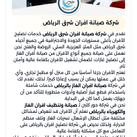
شركة صيانة افران شرق الرياض
نقدم في
خدمات تصليح
شركة صيانة افران شرق الرياض
الأفران بأعلى مستويات الجودة والاحترافية في جميع أحياء
شرق الرياض مثل الملز، العزيزية، السلي، الروضة والفتح. نحن
نعمل على صيانة جميع أنواع الأفران من صيانة أفران الغاز
إلى تصليح غازات، لضمان تشغيل الأفران بكفاءة عالية وأمان
تام.
تعتبر الأفران جزءًا أساسيًا من كل منزل أو مطبخ تجاري، وأي
خلل في عملها يمكن أن يسبب إزعاجًا كبيرًا. لذلك، نقدم لك
في شركة
خدمات شاملة
صيانة افران الغاز بالرياض
باستخدام قطع غيار أصلية وأدوات متطورة للتأكد من أن
جهازك يعمل كما كان في البداية.
نحن في شركة حور كلين لـ
صيانة وتنظيف افران الغاز
نعلم أن الأفران قد تتعرض لمشاكل
والكهرباء بالرياض
مختلفة مثل أعطال الإشعال، تسربات الغاز، وتلف منظم
الحرارة، ولذلك نحرص في شركة تصليح افران بالرياض على
التعامل مع كل مشكلة بكفاءة عالية.