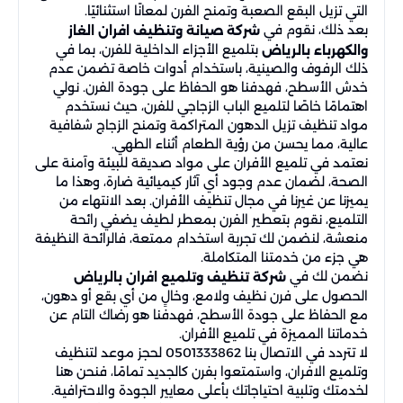
التي تزيل البقع الصعبة وتمنح الفرن لمعانًا استثنائيًا.
بعد ذلك، نقوم في
شركة صيانة وتنظيف افران الغاز
بتلميع الأجزاء الداخلية للفرن، بما في
والكهرباء بالرياض
ذلك الرفوف والصينية، باستخدام أدوات خاصة تضمن عدم
خدش الأسطح، فهدفنا هو الحفاظ على جودة الفرن. نولي
اهتمامًا خاصًا لتلميع الباب الزجاجي للفرن، حيث نستخدم
مواد تنظيف تزيل الدهون المتراكمة وتمنح الزجاج شفافية
عالية، مما يحسن من رؤية الطعام أثناء الطهي.
نعتمد في تلميع الأفران على مواد صديقة للبيئة وآمنة على
الصحة، لضمان عدم وجود أي آثار كيميائية ضارة، وهذا ما
يميزنا عن غيرنا في مجال تنظيف الأفران. بعد الانتهاء من
التلميع، نقوم بتعطير الفرن بمعطر لطيف يضفي رائحة
منعشة، لنضمن لك تجربة استخدام ممتعة، فالرائحة النظيفة
هي جزء من خدمتنا المتكاملة.
نضمن لك في
شركة تنظيف وتلميع افران بالرياض
الحصول على فرن نظيف ولامع، وخالٍ من أي بقع أو دهون،
مع الحفاظ على جودة الأسطح، فهدفنا هو رضاك التام عن
خدماتنا المميزة في تلميع الأفران.
لا تتردد في الاتصال بنا 0501333862 لحجز موعد لتنظيف
وتلميع الافران، واستمتعوا بفرن كالجديد تمامًا، فنحن هنا
لخدمتك وتلبية احتياجاتك بأعلى معايير الجودة والاحترافية.