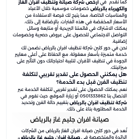
كما نقدم في
أرخص شركة صيانة وتنظيف افران الغاز
خصومات موسمية خلال الأعياد
والكهرباء بالرياض
والمناسبات الخاصة، مما يتيح لك فرصة الاستفادة من
الأسعار المخفضة في هذه الفترات. بالإضافة إلى ذلك،
يمكنك الاشتراك في قائمتنا البريدية أو متابعة وسائل
التواصل الاجتماعي للحصول على عروض حصرية وخصومات
إضافية.
نحن في حور كلين شركة تنظيف افران بالرياض نضمن لك
خدمة متميزة بأسعار معقولة، مع الحفاظ على أعلى معايير
الجودة في تنظيف الأفران، لتلبية احتياجاتك دون التأثير على
ميزانيتك.
هل يمكنني الحصول على تقدير تقريبي لتكلفة
تنظيف الفرن قبل بدء الخدمة؟
نعم، يمكنك الحصول على تقدير تقريبي لتكلفة الخدمة عبر
الاتصال بنا 0501333862 أو زيارة الموقع، حيث نقوم في
بتقييم حالة الفرن وتحديد
شركة تنظيف افران بالرياض
الخدمة المطلوبة بناءً على ذلك.
صيانة افران جليم غاز بالرياض
نُعد في حور كلين صيانة افران الغاز بالرياض من الشركات
الرائدة والمتخصصة في
،
صيانة افران جليم غاز بالرياض