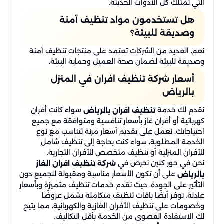
التي تمتلك كل الأدوات الحديثة.
هل تستخدمون مواد تنظيف آمنة
وصديقة للبيئة؟
نعم، العديد من الشركات تعتمد على منتجات تنظيف آمنة
وصديقة للبيئة لضمان صحة العميل وحماية البيئة.
أسعار شركة تنظيف افران في المنزل
بالرياض
نقدم لك خدمة
سواء كانت أفران
تنظيف افران بالرياض
كهربائية أو أفران غاز بأسعار تنافسية ومتوافقة مع جميع
احتياجاتك. نعمل على تقديم أسعار مرنة تتناسب مع نوع
الخدمة المطلوبة، سواء كنت بحاجة إلى تنظيف شامل
للأفران المنزلية أو تنظيف متخصص للأفران التجارية.
نحن في حور كلين نحرص في
شركة تنظيف افران الغاز
على أن تكون الأسعار مناسبة ومقبولة للجميع دون
بالرياض
التأثير على الجودة، حيث نقدم خدمات تنظيف متميزة وبأسعار
عادلة. نوفر أيضًا باقات تنظيف متكاملة تشمل عروضًا
وخصومات على تنظيف الأفران الغازية والكهربائية، مما يتيح
لك الاستفادة القصوى من الخدمة بأقل التكاليف.