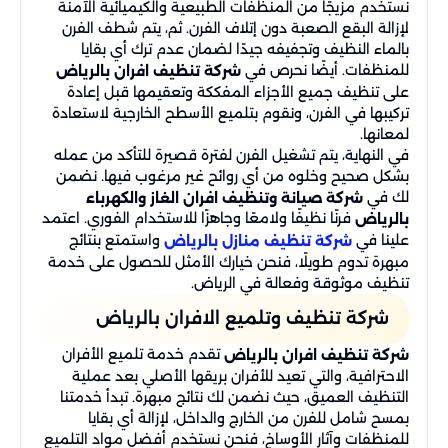
نستخدم مزيجًا من المنظفات الطبيعية والكيميائية الآمنة
لإزالة البقع الصعبة دون إتلاف الفرن. ثم، يتم شطف الفرن
بالماء النظيف وتجفيفه جيدًا لضمان عدم ترك أي بقايا
للمنظفات. أيضًا نحرص في
شركة تنظيف افران بالرياض
على تنظيف جميع الأجزاء المفككة وتعقيمها قبل إعادة
تركيبها في الفرن، ونقوم بتلميع الأسطح الخارجية لاستعادة
لمعانها.
في النهاية، يتم تشغيل الفرن لفترة قصيرة للتأكد من عمله
بشكل صحيح وخلوه من أي روائح غير مرغوب فيها. نضمن
لك في
شركة صيانة وتنظيف افران الغاز والكهرباء
فرنًا نظيفًا ولامعًا وجاهزًا للاستخدام الفوري. اعتمد
بالرياض
علينا في
واستمتع بنتائج
شركة تنظيف منازل بالرياض
مبهرة تدوم طويلًا، فنحن خيارك الأمثل للحصول على خدمة
تنظيف موثوقة وفعالة في الرياض.
شركة تنظيف وتلميع الافران بالرياض
تقدم خدمة تلميع الأفران
شركة تنظيف افران بالرياض
الاحترافية، والتي تعيد للأفران بريقها الأصلي بعد عملية
التنظيف العميق، حيث نضمن لك نتائج مبهرة. تبدأ خدمتنا
بمسح شامل للفرن من الخارج والداخل، لإزالة أي بقايا
للمنظفات وآثار الأوساخ، فنحن نستخدم أفضل مواد التلميع