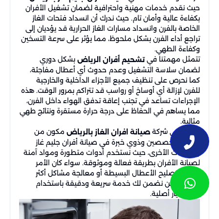
حيث نقدم خدمات مهنية واحترافية لضمان تشغيل الأفران
بكفاءة عالية وأمان تام. حيث ندرك أن انسداد فتحات الغاز
الخاصة بالفرن وانسداد مسارات الغاز الحرارية قد يؤديان إلى
تراجع أداء الفرن بشكل ملحوظ، مما يؤثر على سرعة التسخين
وكفاءة الطهي.
تتمثل مهمتنا في
بشكل دوري
تشحيم أفران الرياض
لضمان سلاسة التشغيل وعدم حدوث أي أعطال مفاجئة،
كما نحرص على تنظيف جميع الأجزاء الداخلية والخارجية
للفرن لإزالة أي أوساخ أو رواسب قد تتراكم بمرور الوقت. هذه
الإجراءات تساعد في تجنب إعاقة تدفق الهواء داخل الفرن،
مما يساهم في الحفاظ على درجة حرارة مستقرة ونتائج طهي
مثالية.
فريقنا في شركة
مكون من
صيانة افران الغاز بالرياض
فنيين متخصصين وذوي خبرة في صيانة أفران جليم غاز
والماركات الأخرى، حيث نستخدم أدوات متطورة ومواد آمنة
لصيانة الأفران بطريقة فعالة وموثوقة. سواء كان الأمر
يتعلق بتصليح الأعطال البسيطة أو معالجة مشاكل أكثر
تعقيدًا، نحن نضمن لك خدمة سريعة ودقيقة باستخدام
قطع غيار أصلية.