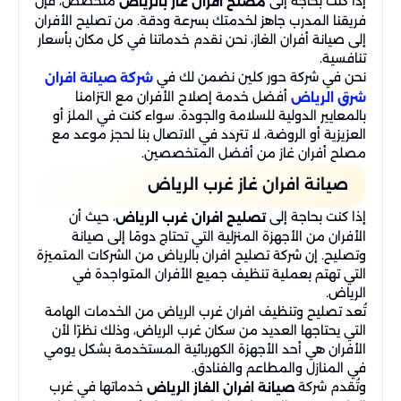
إذا كنت بحاجة إلى
متخصص، فإن
مصلح أفران غاز بالرياض
فريقنا المدرب جاهز لخدمتك بسرعة ودقة. من تصليح الأفران
إلى صيانة أفران الغاز، نحن نقدم خدماتنا في كل مكان بأسعار
تنافسية.
نحن في شركة حور كلين نضمن لك في
شركة صيانة افران
أفضل خدمة إصلاح الأفران مع التزامنا
شرق الرياض
بالمعايير الدولية للسلامة والجودة. سواء كنت في الملز أو
العزيزية أو الروضة، لا تتردد في الاتصال بنا لحجز موعد مع
مصلح أفران غاز من أفضل المتخصصين.
صيانة افران غاز غرب الرياض
إذا كنت بحاجة إلى
، حيث أن
تصليح افران غرب الرياض
الأفران من الأجهزة المنزلية التي تحتاج دومًا إلى صيانة
وتصليح. إن شركة تصليح افران بالرياض من الشركات المتميزة
التي تهتم بعملية تنظيف جميع الأفران المتواجدة في
الرياض.
تُعد تصليح وتنظيف افران غرب الرياض من الخدمات الهامة
التي يحتاجها العديد من سكان غرب الرياض، وذلك نظرًا لأن
الأفران هي أحد الأجهزة الكهربائية المستخدمة بشكل يومي
في المنازل والمطاعم والفنادق.
وتُقدم شركة
خدماتها في غرب
صيانة افران الغاز الرياض