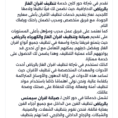
نقدم في شركة حور كلين خدمة
تنظيف افران الغاز
الاحترافية، حيث نضمن لك فرنًا نظيفًا ولامعًا
بالرياض
كالجديد، نعتز بتقديم خدمات تنظيف الأفران بأعلى معايير
الجودة، مع فريق متخصص ومدرب لضمان راحتك ورضاك
التام.
كما نعتمد على فريق عمل مدرب ومؤهل بأعلى المستويات
على تقديم
،
صيانة وتنظيف افران الغاز والكهرباء بالرياض
حيث يتمتع فريقنا بخبرة واسعة في تنظيف جميع أنواع افران
الغاز، وبفضل خبرتهم، يمكنهم التعامل مع أي تحدي قد
يواجههم أثناء عملية التنظيف، وهذا يضمن لك الحصول على
خدمة ممتازة.
كذلك نستخدم في شركة تنظيف افران الغاز بالرياض أحدث
الأدوات والمعدات المتخصصة في تنظيف الأفران، حيث
تساعد هذه الأدوات في إزالة الدهون والأوساخ المتراكمة
بكفاءة عالية، ونحن نولي اهتمامًا خاصًا باستخدام مواد
تنظيف آمنة وفعالة، وذلك للحفاظ على صحتك وصحة
عائلتك.
تشمل خدماتنا في حور كلين لـ
صيانة افران سيمنس
تنظيف الفرن من الداخل مع جميع أجزاء الفرن
بالرياض
بعناية فائقة، فنحن نقوم بتنظيف الشعلات، والصينية،
والشبكات، والزجاج الداخلي والخارجي، كما نهتم بتنظيف