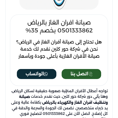
صيانة افران الغاز بالرياض
0501333862 بخصم 35%
هل تحتاج إلى صيانة أفران الغاز في الرياض؟
نحن في شركة حور كلين نقدم لك خدمة
صيانة الأفران الغازية بأعلى جودة وبأسعار
تنافسية. احصل على خصم 35% عند طلب
الخدمة الآن! اتصل بنا على 0501333862
اتصل بنا
الواتساب
واستمتع بخدمة سريعة وآمنة مع ضمان
النتائج. لا تدع الأعطال تؤثر على أدائك، ونحن
تواجه أعطال الأفران المنزلية صعوبة حقيقية لسكان الرياض،
هنا لإعادة فرنك للعمل كما كان جديدًا!
وهنا يأتي دور شركة حور كلين، حيث نقدم خدمات
صيانة
بكفاءة عالية وعلى
وتنظيف افران الغاز والكهرباء بالرياض
يد خبراء متخصصين. نضمن لك الجودة والسرعة والدقة في
كل إصلاح. اتصل الآن على 0501333862 لتصليح فوري