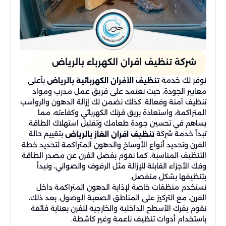
شركة تنظيف افران الكهرباء بالرياض
نوفر لك خدمة
بأعلى
تنظيف الأفران الكهربائية بالرياض
معايير الجودة، حيث نعتمد على فريق عمل مدرب ومواد
تنظيف آمنة وفعالة. كذلك نضمن لك إزالة الدهون والرواسب
المتراكمة، واستعادة بريق فرنك الكهربائي وكفاءته، مما
يساهم في تحسين جودة طعامك وتقليل استهلاك الطاقة.
تبدأ خدمة شركة
بتقييم حالة
تنظيف افران الغاز بالرياض
الفرن وتحديد أنواع الأوساخ والدهون المتراكمة لتحديد خطة
التنظيف المناسبة. كما نقوم بفصل الفرن عن مصدر الطاقة
وفك الأجزاء القابلة للإزالة مثل الرفوف والصواني، ونبدأ
بتنظيفها بشكل منفصل.
نستخدم منظفات خاصة لإذابة الدهون المتراكمة داخل
الفرن، مع التركيز على المناطق الصعبة الوصول. بعد ذلك،
نقوم بفرك الأسطح الداخلية والخارجية للفرن بعناية فائقة
باستخدام أدوات تنظيف ناعمة وغير كاشطة.