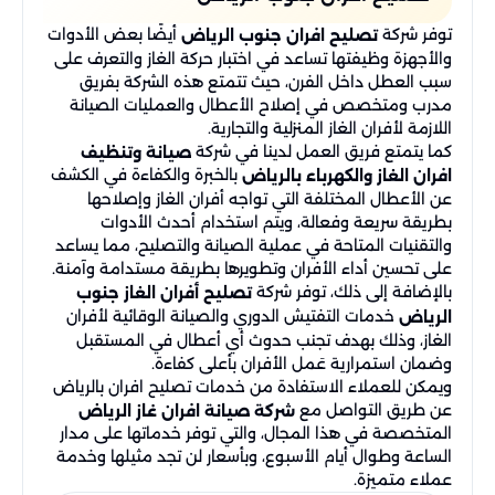
توفر شركة
أيضًا بعض الأدوات
تصليح افران جنوب الرياض
والأجهزة وظيفتها تساعد في اختبار حركة الغاز والتعرف على
سبب العطل داخل الفرن، حيث تتمتع هذه الشركة بفريق
مدرب ومتخصص في إصلاح الأعطال والعمليات الصيانة
اللازمة لأفران الغاز المنزلية والتجارية.
كما يتمتع فريق العمل لدينا في شركة
صيانة وتنظيف
بالخبرة والكفاءة في الكشف
افران الغاز والكهرباء بالرياض
عن الأعطال المختلفة التي تواجه أفران الغاز وإصلاحها
بطريقة سريعة وفعالة، ويتم استخدام أحدث الأدوات
والتقنيات المتاحة في عملية الصيانة والتصليح، مما يساعد
على تحسين أداء الأفران وتطويرها بطريقة مستدامة وآمنة.
بالإضافة إلى ذلك، توفر شركة
تصليح أفران الغاز جنوب
خدمات التفتيش الدوري والصيانة الوقائية لأفران
الرياض
الغاز، وذلك بهدف تجنب حدوث أي أعطال في المستقبل
وضمان استمرارية عَمل الأفران بأعلى كفاءة.
ويمكن للعملاء الاستفادة من خدمات تصليح افران بالرياض
عن طريق التواصل مع
شركة صيانة افران غاز الرياض
المتخصصة في هذا المجال، والتي توفر خدماتها على مدار
الساعة وطوال أيام الأسبوع، وبأسعار لن تجد مثيلها وخدمة
عملاء متميزة.