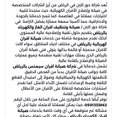
تُعد شركة حور كلين في الرياض من أبرز الشركات المتخصصة
في صيانة وإصلاح الأفران الكهربائية، حيث ستجدنا لتلبية
احتياجات عملائنا في العاصمة. كما تتميز خدماتنا بالجودة
والاحترافية، مما أكسبنا سمعة ممتازة بفضل التزامنا في
شركة حور كلين لـ
صيانة وتنظيف افران الغاز والكهرباء
بتقديم حلول تقنية وإصلاحية عالية المستوى.
بالرياض
كذلك نقدم مجموعة شاملة من خدمات
صيانة افران
في مختلف احياء المناطق، سواء كانت
كهربائية بالرياض
الأفران مدمجة أو قائمة بذاتها. يتولى فني صيانة أفران
بالرياض الذي يمتلك مهارات تقنية متقدمة جميع عمليات
الصيانة والإصلاح بكفاءة عالية.
تشمل خدماتنا في
شركة صيانة افران سيمنس بالرياض
كافة جوانب صيانة الأفران، بدءاً من الفحص الدقيق
لأنظمتها الكهربائية والميكانيكية، وصولاً إلى استبدال القطع
التالفة وضبط الإعدادات لضمان الأداء الأمثل. كما نقدم
استشارات متخصصة للحفاظ على الأفران من الأعطال
وضمان عملها بأعلى كفاءة.
نوفر أيضًا خدمة الطوارئ على مدار الساعة من خلال الرقم
، حيث يمكن لعملائنا الاعتماد علينا لحل أي
0501333862
مشكلة غير متوقعة في أي وقت خاصة بخدمات
صيانة
، سواء كان الأمر يتعلق بصيانة
افران الكهرباء بالرياض