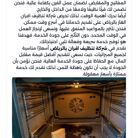
المفاتيح والمقابض، لضمان عمل الفرن بكفاءة عالية، فنحن
نضمن لك فرنًا نظيفًا ولامعًا من الداخل والخارج.
أيضًا ندرك أهمية الوقت، لذلك تحرص شركة تنظيف افران
الغاز بالرياض على تقديم خدماتنا في أسرع وقت ممكن،
فنحن نلتزم بالمواعيد المتفق عليها، ونسعى لإنجاز العمل
في الوقت المحدد، دون التأثير على جودة الخدمة، فهدفنا
هو توفير خدمة سريعة وفعالة تلبي احتياجاتك.
نقدم في
أسعارًا مناسبة
شركة تنظيف افران بالرياض
لجميع الميزانيات، حيث نسعى لتقديم أفضل قيمة مقابل
المال، مع الحفاظ على جودة الخدمة العالية، فنحن نؤمن بأن
الجودة لا يجب أن تكون باهظة الثمن، لذلك نقدم لك خدمة
ممتازة بأسعار معقولة.