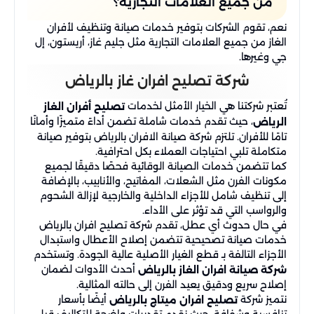
من جميع العلامات التجارية؟
نعم، تقوم الشركات بتوفير خدمات صيانة وتنظيف لأفران
الغاز من جميع العلامات التجارية مثل جليم غاز، أريستون، إل
جي وغيرها.
شركة تصليح افران غاز بالرياض
تُعتبر شركتنا هي الخيار الأمثل لخدمات
تصليح أفران الغاز
، حيث تقدم خدمات شاملة تضمن أداءً متميزًا وأمانًا
الرياض
تامًا للأفران. تلتزم شركة صيانة الافران بالرياض بتوفير صيانة
متكاملة تلبي احتياجات العملاء بكل احترافية.
كما تتضمن خدمات الصيانة الوقائية فحصًا دقيقًا لجميع
مكونات الفرن مثل الشعلات، المفاتيح، والأنابيب، بالإضافة
إلى تنظيف شامل للأجزاء الداخلية والخارجية لإزالة الشحوم
والرواسب التي قد تؤثر على الأداء.
في حال حدوث أي عطل، تقدم شركة تصليح افران بالرياض
خدمات صيانة تصحيحية تتضمن إصلاح الأعطال واستبدال
الأجزاء التالفة بـ قطع الغيار الأصلية عالية الجودة. وتستخدم
أحدث الأدوات لضمان
شركة صيانة افران الغاز بالرياض
إصلاح سريع ودقيق يعيد الفرن إلى حالته المثالية.
نتميز شركة
أيضًا بأسعار
تصليح افران ميتاج بالرياض