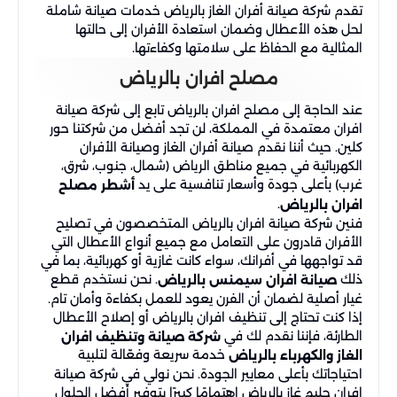
تقدم شركة صيانة أفران الغاز بالرياض خدمات صيانة شاملة
لحل هذه الأعطال وضمان استعادة الأفران إلى حالتها
المثالية مع الحفاظ على سلامتها وكفاءتها.
مصلح افران بالرياض
عند الحاجة إلى مصلح افران بالرياض تابع إلى شركة صيانة
افران معتمدة في المملكة، لن تجد أفضل من شركتنا حور
كلين. حيث أننا نقدم صيانة أفران الغاز وصيانة الأفران
الكهربائية في جميع مناطق الرياض (شمال، جنوب، شرق،
غرب) بأعلى جودة وأسعار تنافسية على يد
أشطر مصلح
.
افران بالرياض
فنين شركة صيانة افران بالرياض المتخصصون في تصليح
الأفران قادرون على التعامل مع جميع أنواع الأعطال التي
قد تواجهها في أفرانك، سواء كانت غازية أو كهربائية، بما في
ذلك
. نحن نستخدم قطع
صيانة افران سيمنس بالرياض
غيار أصلية لضمان أن الفرن يعود للعمل بكفاءة وأمان تام.
إذا كنت تحتاج إلى تنظيف افران بالرياض أو إصلاح الأعطال
الطارئة، فإننا نقدم لك في
شركة صيانة وتنظيف افران
خدمة سريعة وفعّالة لتلبية
الغاز والكهرباء بالرياض
احتياجاتك بأعلى معايير الجودة. نحن نولي في شركة صيانة
افران جليم غاز بالرياض اهتمامًا كبيرًا بتوفير أفضل الحلول